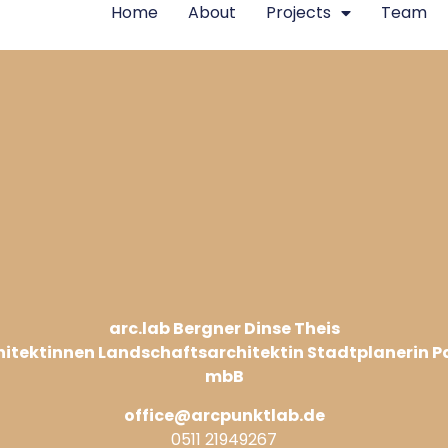
Home
About
Projects
Team
arc.lab Bergner Dinse Theis
hitektinnen Landschaftsarchitektin Stadtplanerin P
mbB
office@arcpunktlab.de
0511 21949267