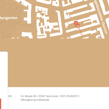
erin PartG
Im Moore 45 | 30167 Hannover | 0511 21949267 |
office@arcpunktlab.de